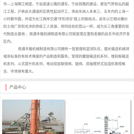
市—上海隔江相望，宁启高速公路的通车，宁启铁路的建设，更加气势恢弘的越
江工程，沪崇启大通道的实质性起动开工，将启东纳入未来三、五年内的上海一
小时都市圈，并成为长江两岸交通“环形闭合”链上的联结点。启东以它相对廉价
的土地厂房和充沛的熟练工人资源，将同目前的昆山一样，成为长三角重要的现
代制造业基地 ，南通丰楷机械制造有限公司就座落在蓬勃发展的启东市经济开发
区内。
南通丰楷机械制造有限公司拥有一批管理和蓝领队伍，擅长输送机械领
域非标准的有技术难度的产品制造和服务。常规的螺旋输送机系列、埋刮板输送
机系列、斗式提升机系列、电动双层联锁阀、旋阀、双轴搅拌式加湿机等规格
全、市场保有量大。
产品中心