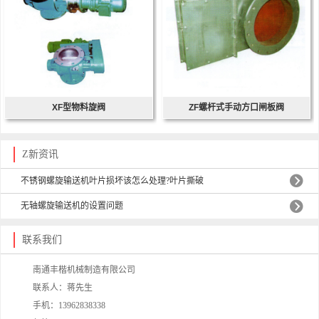
XF型物料旋阀
ZF螺杆式手动方口闸板阀
Z新资讯
不锈钢螺旋输送机叶片损坏该怎么处理?叶片撕破
无轴螺旋输送机的设置问题
联系我们
南通丰楷机械制造有限公司
联系人：蒋先生
手机：13962838338