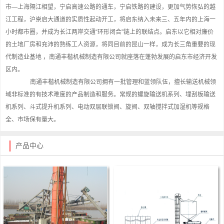
市—上海隔江相望，宁启高速公路的通车，宁启铁路的建设，更加气势恢弘的越
江工程，沪崇启大通道的实质性起动开工，将启东纳入未来三、五年内的上海一
小时都市圈，并成为长江两岸交通“环形闭合”链上的联结点。启东以它相对廉价
的土地厂房和充沛的熟练工人资源，将同目前的昆山一样，成为长三角重要的现
代制造业基地 ，南通丰楷机械制造有限公司就座落在蓬勃发展的启东市经济开发
区内。
南通丰楷机械制造有限公司拥有一批管理和蓝领队伍，擅长输送机械领
域非标准的有技术难度的产品制造和服务。常规的螺旋输送机系列、埋刮板输送
机系列、斗式提升机系列、电动双层联锁阀、旋阀、双轴搅拌式加湿机等规格
全、市场保有量大。
产品中心