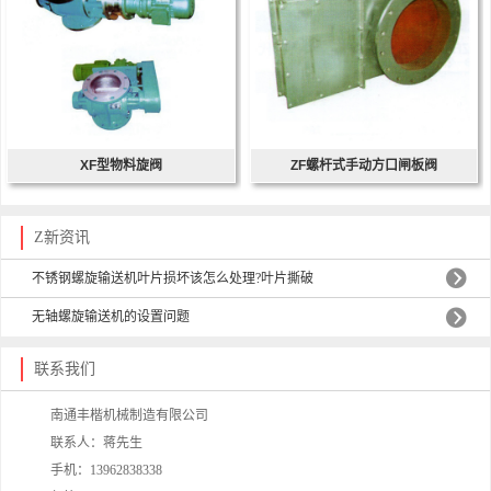
XF型物料旋阀
ZF螺杆式手动方口闸板阀
Z新资讯
不锈钢螺旋输送机叶片损坏该怎么处理?叶片撕破
无轴螺旋输送机的设置问题
联系我们
南通丰楷机械制造有限公司
联系人：蒋先生
手机：13962838338