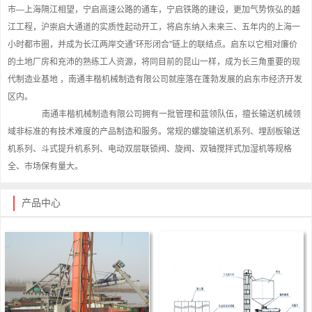
市—上海隔江相望，宁启高速公路的通车，宁启铁路的建设，更加气势恢弘的越
江工程，沪崇启大通道的实质性起动开工，将启东纳入未来三、五年内的上海一
小时都市圈，并成为长江两岸交通“环形闭合”链上的联结点。启东以它相对廉价
的土地厂房和充沛的熟练工人资源，将同目前的昆山一样，成为长三角重要的现
代制造业基地 ，南通丰楷机械制造有限公司就座落在蓬勃发展的启东市经济开发
区内。
南通丰楷机械制造有限公司拥有一批管理和蓝领队伍，擅长输送机械领
域非标准的有技术难度的产品制造和服务。常规的螺旋输送机系列、埋刮板输送
机系列、斗式提升机系列、电动双层联锁阀、旋阀、双轴搅拌式加湿机等规格
全、市场保有量大。
产品中心