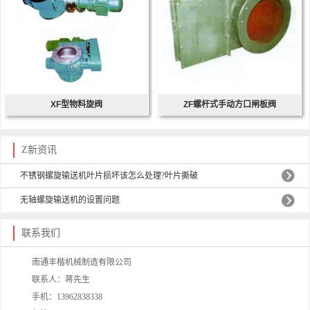
XF型物料旋阀
ZF螺杆式手动方口闸板阀
Z新资讯
不锈钢螺旋输送机叶片损坏该怎么处理?叶片撕破
无轴螺旋输送机的设置问题
联系我们
南通丰楷机械制造有限公司
联系人：蒋先生
手机：13962838338