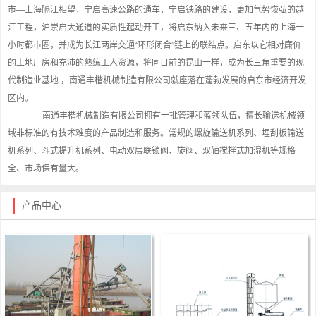
市—上海隔江相望，宁启高速公路的通车，宁启铁路的建设，更加气势恢弘的越
江工程，沪崇启大通道的实质性起动开工，将启东纳入未来三、五年内的上海一
小时都市圈，并成为长江两岸交通“环形闭合”链上的联结点。启东以它相对廉价
的土地厂房和充沛的熟练工人资源，将同目前的昆山一样，成为长三角重要的现
代制造业基地 ，南通丰楷机械制造有限公司就座落在蓬勃发展的启东市经济开发
区内。
南通丰楷机械制造有限公司拥有一批管理和蓝领队伍，擅长输送机械领
域非标准的有技术难度的产品制造和服务。常规的螺旋输送机系列、埋刮板输送
机系列、斗式提升机系列、电动双层联锁阀、旋阀、双轴搅拌式加湿机等规格
全、市场保有量大。
产品中心