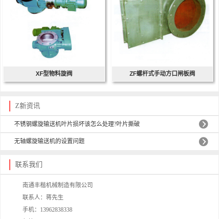
XF型物料旋阀
ZF螺杆式手动方口闸板阀
Z新资讯
不锈钢螺旋输送机叶片损坏该怎么处理?叶片撕破
无轴螺旋输送机的设置问题
联系我们
南通丰楷机械制造有限公司
联系人：蒋先生
手机：13962838338