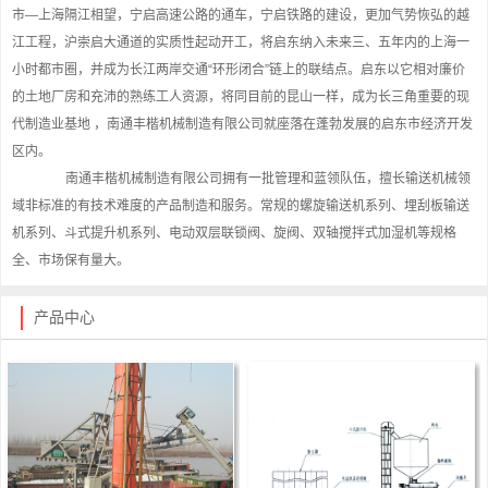
市—上海隔江相望，宁启高速公路的通车，宁启铁路的建设，更加气势恢弘的越
江工程，沪崇启大通道的实质性起动开工，将启东纳入未来三、五年内的上海一
小时都市圈，并成为长江两岸交通“环形闭合”链上的联结点。启东以它相对廉价
的土地厂房和充沛的熟练工人资源，将同目前的昆山一样，成为长三角重要的现
代制造业基地 ，南通丰楷机械制造有限公司就座落在蓬勃发展的启东市经济开发
区内。
南通丰楷机械制造有限公司拥有一批管理和蓝领队伍，擅长输送机械领
域非标准的有技术难度的产品制造和服务。常规的螺旋输送机系列、埋刮板输送
机系列、斗式提升机系列、电动双层联锁阀、旋阀、双轴搅拌式加湿机等规格
全、市场保有量大。
产品中心