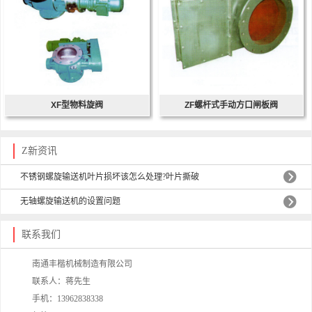
XF型物料旋阀
ZF螺杆式手动方口闸板阀
Z新资讯
不锈钢螺旋输送机叶片损坏该怎么处理?叶片撕破
无轴螺旋输送机的设置问题
联系我们
南通丰楷机械制造有限公司
联系人：蒋先生
手机：13962838338