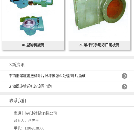
XF型物料旋阀
ZF螺杆式手动方口闸板阀
Z新资讯
不锈钢螺旋输送机叶片损坏该怎么处理?叶片撕破
无轴螺旋输送机的设置问题
联系我们
南通丰楷机械制造有限公司
联系人：蒋先生
手机：13962838338