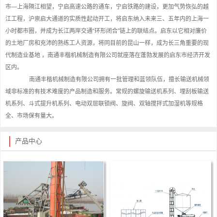
市—上海隔江相望，宁启高速公路的通车，宁启铁路的建设，更加气势恢弘的越
江工程，沪崇启大通道的实质性起动开工，将启东纳入未来三、五年内的上海一
小时都市圈，并成为长江两岸交通“环形闭合”链上的联结点。启东以它相对廉价
的土地厂房和充沛的熟练工人资源，将同目前的昆山一样，成为长三角重要的现
代制造业基地 ，南通丰楷机械制造有限公司就座落在蓬勃发展的启东市经济开发
区内。
南通丰楷机械制造有限公司拥有一批管理和蓝领队伍，擅长输送机械领
域非标准的有技术难度的产品制造和服务。常规的螺旋输送机系列、埋刮板输送
机系列、斗式提升机系列、电动双层联锁阀、旋阀、双轴搅拌式加湿机等规格
全、市场保有量大。
产品中心